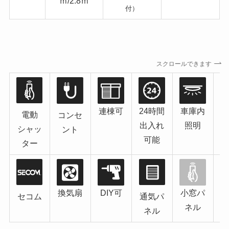
ｍ/2.8ｍ
付）
スクロールできます
連棟可
24時間
車庫内
電動
コンセ
出入れ
照明
シャッ
ント
可能
ター
換気扇
DIY可
小窓パ
セコム
通気パ
ネル
ネル