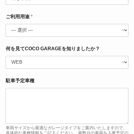
*
ご利用用途
*
*
*
何を見てCOCO GARAGEを知りましたか？
駐車予定車種
車両サイズから最適なガレージタイプをご案内いたしますので、
具体的な車種情報をご記入ください。 複数台の車両を入庫予定の