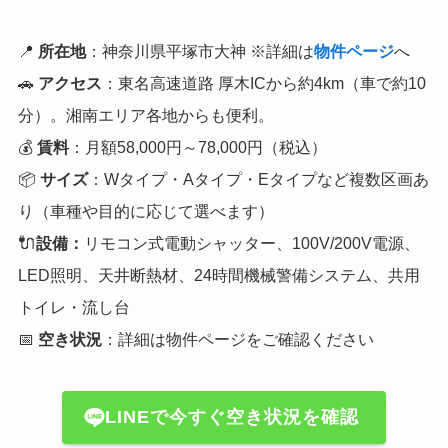
📍
所在地
：神奈川県平塚市大神 ※詳細は
物件ページ
へ
🚗
アクセス
：東名高速道路 厚木ICから約4km（車で約10
分）。湘南エリア各地からも便利。
💰
賃料
：月額58,000円～78,000円（税込）
📦
サイズ
：Wタイプ・Aタイプ・Eタイプなど複数区画あ
り（車種や目的に応じて選べます）
🔌
設備：
リモコン式電動シャッター、100V/200V電源、
LED照明、天井断熱材、24時間機械警備システム、共用
トイレ・流し台
📅
空き状況
：詳細は物件ページをご確認ください
LINEで今すぐ空き状況を確認