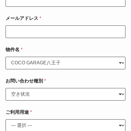
わ
せ
内
メールアドレス
*
容
G
A
R
A
G
物件名
*
E
を
知
り
ま
お問い合わせ種別
*
し
た
か
？
お
問
ご利用用途
*
い
合
わ