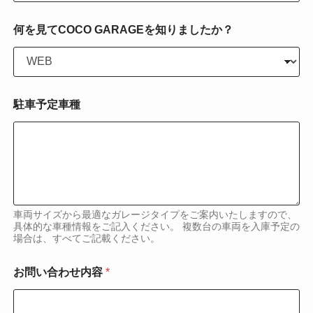
せ
内
何を見てCOCO GARAGEを知りましたか？
容
駐車予定車種
車両サイズから最適なガレージタイプをご案内いたしますので、
具体的な車種情報をご記入ください。 複数台の車両を入庫予定の
場合は、すべてご記載ください。
お問い合わせ内容
*