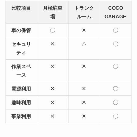
比較項目
月極駐車
トランク
COCO
場
ルーム
GARAGE
〇
✕
〇
車の保管
✕
△
〇
セキュリ
ティ
✕
✕
〇
作業スペ
ース
✕
✕
〇
電源利用
✕
✕
〇
趣味利用
✕
✕
〇
事業利用